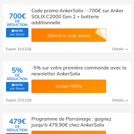
Code promo AnkerSolix : -700€ sur Anker
700€
SOLIX C2000 Gen 2 + batterie
DE
additionnelle
RÉDUCTION
Vérifié
(Vérifié par Savoo)
par Savoo
Obtenir le code promo
Expire 31/12/26
Détails
-5% sur votre première commande avec la
5%
newsletter AnkerSolix
DE
RÉDUCTION
Vérifié
Activer l’Offre
(Vérifié par Savoo)
par Savoo
Expire 17/11/26
Détails
Programme de Parrainage : gagnez
479€
jusqu'à 479,90€ chez AnkerSolix
DE
RÉDUCTION