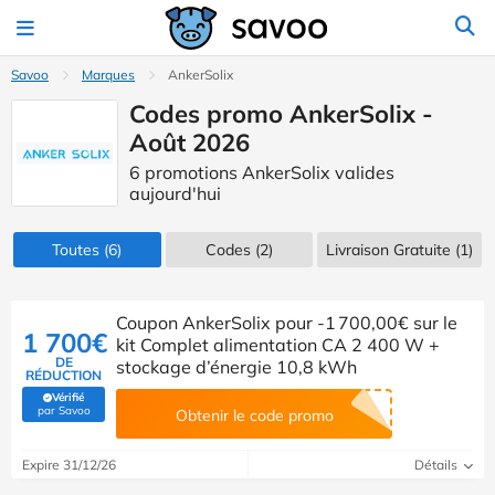
Savoo
Marques
AnkerSolix
Codes promo AnkerSolix -
Août 2026
6 promotions AnkerSolix valides
aujourd'hui
Toutes
(6)
Codes
(2)
Livraison Gratuite (1)
Coupon AnkerSolix pour -1 700,00€ sur le
1 700€
kit Complet alimentation CA 2 400 W +
DE
stockage d’énergie 10,8 kWh
RÉDUCTION
Vérifié
(Vérifié par Savoo)
par Savoo
Obtenir le code promo
Expire 31/12/26
Détails