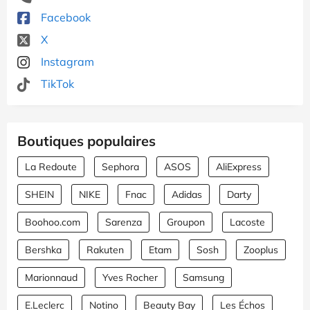
Facebook
X
Instagram
TikTok
Boutiques populaires
La Redoute
Sephora
ASOS
AliExpress
SHEIN
NIKE
Fnac
Adidas
Darty
Boohoo.com
Sarenza
Groupon
Lacoste
Bershka
Rakuten
Etam
Sosh
Zooplus
Marionnaud
Yves Rocher
Samsung
E.Leclerc
Notino
Beauty Bay
Les Échos