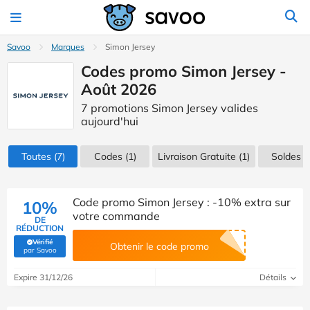
Savoo
Marques
Simon Jersey
Codes promo Simon Jersey -
Août 2026
7 promotions Simon Jersey valides
aujourd'hui
Toutes
(7)
Codes
(1)
Livraison Gratuite (1)
Soldes
(1
Code promo Simon Jersey : -10% extra sur
10%
votre commande
DE
RÉDUCTION
Vérifié
Obtenir le code promo
(Vérifié par Savoo)
par Savoo
Expire 31/12/26
Détails