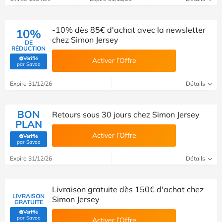
-10% dès 85€ d'achat avec la newsletter
10%
chez Simon Jersey
DE
RÉDUCTION
Vérifié
Activer l’Offre
(Vérifié par Savoo)
par Savoo
Expire 31/12/26
Détails
BON
Retours sous 30 jours chez Simon Jersey
PLAN
Activer l’Offre
Vérifié
(Vérifié par Savoo)
par Savoo
Expire 31/12/26
Détails
Livraison gratuite dès 150€ d'achat chez
LIVRAISON
Simon Jersey
GRATUITE
Vérifié
(Vérifié par Savoo)
par Savoo
Activer l’Offre