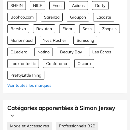
SHEIN
NIKE
Fnac
Adidas
Darty
Boohoo.com
Sarenza
Groupon
Lacoste
Bershka
Rakuten
Etam
Sosh
Zooplus
Marionnaud
Yves Rocher
Samsung
E.Leclerc
Notino
Beauty Bay
Les Échos
Lookfantastic
Conforama
Oscaro
PrettyLittleThing
Voir toutes les marques
Catégories apparentées à Simon Jersey
Mode et Accessoires
Professionnels B2B