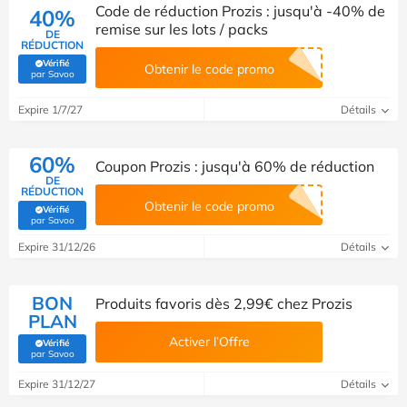
Code de réduction Prozis : jusqu'à -40% de
40%
remise sur les lots / packs
DE
RÉDUCTION
Vérifié
Obtenir le code promo
(Vérifié par Savoo)
par Savoo
Expire 1/7/27
Détails
60%
Coupon Prozis : jusqu'à 60% de réduction
DE
RÉDUCTION
Obtenir le code promo
Vérifié
(Vérifié par Savoo)
par Savoo
Expire 31/12/26
Détails
BON
Produits favoris dès 2,99€ chez Prozis
PLAN
Activer l’Offre
Vérifié
(Vérifié par Savoo)
par Savoo
Expire 31/12/27
Détails