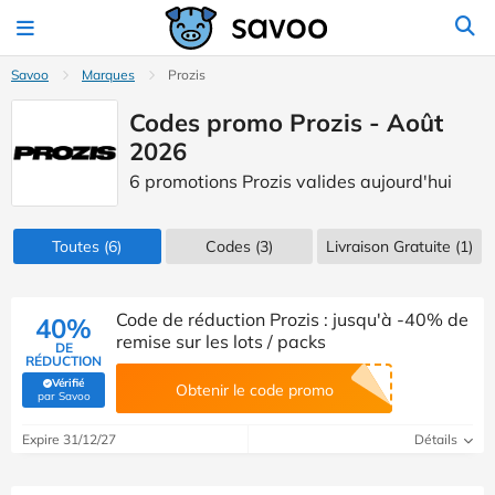
Savoo
Marques
Prozis
Codes promo Prozis - Août
2026
6 promotions Prozis valides aujourd'hui
Toutes
(6)
Codes
(3)
Livraison Gratuite (1)
Code de réduction Prozis : jusqu'à -40% de
40%
remise sur les lots / packs
DE
RÉDUCTION
Vérifié
Obtenir le code promo
(Vérifié par Savoo)
par Savoo
Expire 31/12/27
Détails