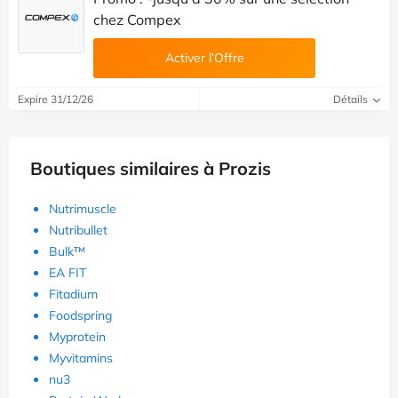
chez Compex
Activer l’Offre
Expire 31/12/26
Détails
Boutiques similaires à Prozis
Nutrimuscle
Nutribullet
Bulk™
EA FIT
Fitadium
Foodspring
Myprotein
Myvitamins
nu3