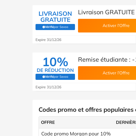
Livraison GRATUITE
LIVRAISON
GRATUITE
Activer l’Offre
Vérifié
par Savoo
(Vérifié par Savoo)
Expire 31/12/26
10%
Remise étudiante :
DE RÉDUCTION
Activer l’Offre
Vérifié
par Savoo
(Vérifié par Savoo)
Expire 31/12/26
Codes promo et offres populaires
OFFRE
DERNIÈR
Code promo Morgan pour 10%