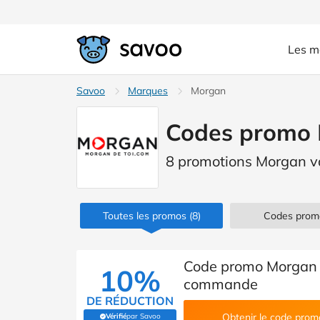
Les m
Savoo
Marques
Morgan
Codes promo 
8 promotions Morgan va
Toutes les promos
(8)
Codes prom
Code promo Morgan p
10%
commande
DE RÉDUCTION
Obtenir le code prom
Vérifié
par Savoo
(Vérifié par Savoo)