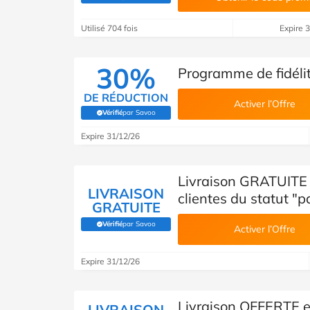
Utilisé 704 fois
Expire 
30%
Programme de fidéli
DE RÉDUCTION
Activer l’Offre
Vérifié
par Savoo
(Vérifié par Savoo)
Expire 31/12/26
Livraison GRATUITE e
LIVRAISON
clientes du statut "
GRATUITE
Vérifié
par Savoo
(Vérifié par Savoo)
Activer l’Offre
Expire 31/12/26
Livraison OFFERTE 
LIVRAISON