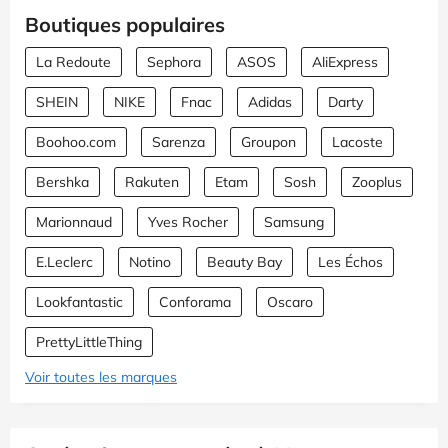
Boutiques populaires
La Redoute
Sephora
ASOS
AliExpress
SHEIN
NIKE
Fnac
Adidas
Darty
Boohoo.com
Sarenza
Groupon
Lacoste
Bershka
Rakuten
Etam
Sosh
Zooplus
Marionnaud
Yves Rocher
Samsung
E.Leclerc
Notino
Beauty Bay
Les Échos
Lookfantastic
Conforama
Oscaro
PrettyLittleThing
Voir toutes les marques