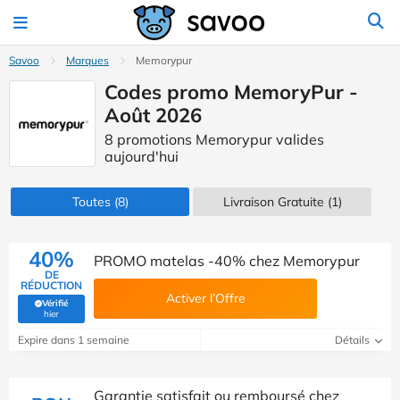
Savoo
Marques
Memorypur
Codes promo MemoryPur -
Août 2026
8 promotions Memorypur valides
aujourd'hui
Toutes
(8)
Livraison Gratuite (1)
40%
PROMO matelas -40% chez Memorypur
DE
RÉDUCTION
Activer l’Offre
Vérifié
(Vérifié par Savoo)
hier
Expire dans 1 semaine
Détails
Garantie satisfait ou remboursé chez