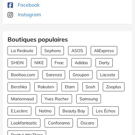
Facebook
Instagram
Boutiques populaires
La Redoute
Sephora
ASOS
AliExpress
SHEIN
NIKE
Fnac
Adidas
Darty
Boohoo.com
Sarenza
Groupon
Lacoste
Bershka
Rakuten
Etam
Sosh
Zooplus
Marionnaud
Yves Rocher
Samsung
E.Leclerc
Notino
Beauty Bay
Les Échos
Lookfantastic
Conforama
Oscaro
PrettyLittleThing