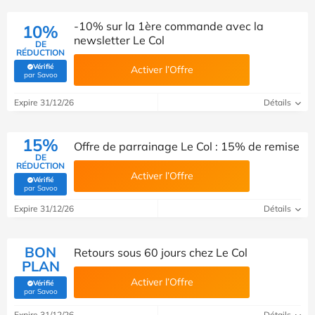
-10% sur la 1ère commande avec la
10%
newsletter Le Col
DE
RÉDUCTION
Vérifié
Activer l’Offre
(Vérifié par Savoo)
par Savoo
Expire 31/12/26
Détails
15%
Offre de parrainage Le Col : 15% de remise
DE
RÉDUCTION
Activer l’Offre
Vérifié
(Vérifié par Savoo)
par Savoo
Expire 31/12/26
Détails
BON
Retours sous 60 jours chez Le Col
PLAN
Activer l’Offre
Vérifié
(Vérifié par Savoo)
par Savoo
Expire 31/12/26
Détails