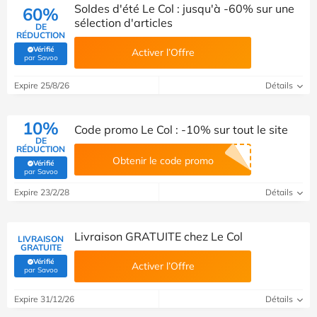
Soldes d'été Le Col : jusqu'à -60% sur une
60%
sélection d'articles
DE
RÉDUCTION
Vérifié
Activer l’Offre
(Vérifié par Savoo)
par Savoo
Expire 25/8/26
Détails
10%
Code promo Le Col : -10% sur tout le site
DE
RÉDUCTION
Obtenir le code promo
Vérifié
(Vérifié par Savoo)
par Savoo
Expire 23/2/28
Détails
Livraison GRATUITE chez Le Col
LIVRAISON
GRATUITE
Vérifié
Activer l’Offre
(Vérifié par Savoo)
par Savoo
Expire 31/12/26
Détails