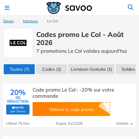
Savoo
Marques
Le Col
Codes promo Le Col - Août
2026
7 promotions Le Col valides aujourd'hui
Toutes
(7)
Codes
(2)
Livraison Gratuite (1)
Soldes
(1
Code promo Le Col : -20% sur votre
20%
commande
DE
RÉDUCTION
Vérifié
Obtenir le code promo
(Vérifié par Savoo)
par Savoo
Utilisé 75 fois
Expire 31/12/26
Détails