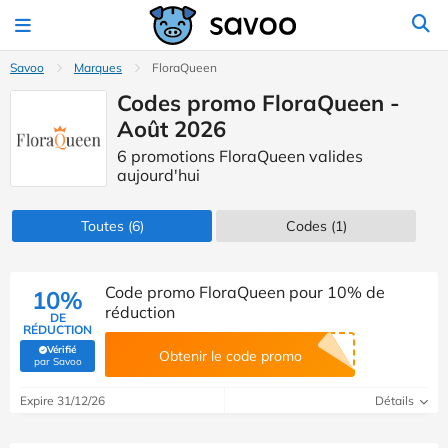
Savoo
Marques
FloraQueen
Codes promo FloraQueen -
Août 2026
6 promotions FloraQueen valides
aujourd'hui
Toutes
(6)
Codes
(1)
Code promo FloraQueen pour 10% de
10%
réduction
DE
RÉDUCTION
Vérifié
Obtenir le code promo
(Vérifié par Savoo)
par Savoo
Expire 31/12/26
Détails