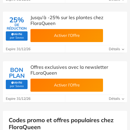
Jusqu'à -25% sur les plantes chez
25%
FloraQueen
DE
RÉDUCTION
Vérifié
Activer l’Offre
(Vérifié par Savoo)
par Savoo
Expire 31/12/26
Détails
Offres exclusives avec la newsletter
BON
FLoraQueen
PLAN
Vérifié
Activer l’Offre
(Vérifié par Savoo)
par Savoo
Expire 31/12/26
Détails
Codes promo et offres populaires chez
FloraQueen