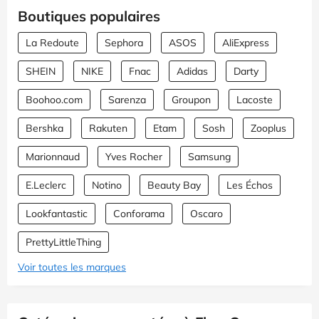
Boutiques populaires
La Redoute
Sephora
ASOS
AliExpress
SHEIN
NIKE
Fnac
Adidas
Darty
Boohoo.com
Sarenza
Groupon
Lacoste
Bershka
Rakuten
Etam
Sosh
Zooplus
Marionnaud
Yves Rocher
Samsung
E.Leclerc
Notino
Beauty Bay
Les Échos
Lookfantastic
Conforama
Oscaro
PrettyLittleThing
Voir toutes les marques