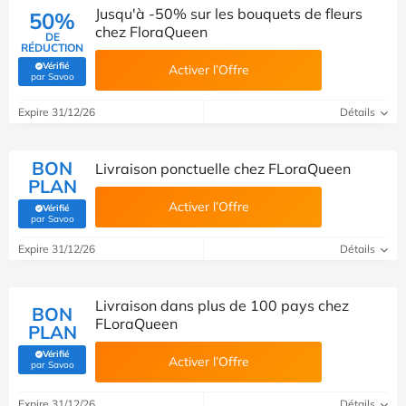
Jusqu'à -50% sur les bouquets de fleurs
50%
chez FloraQueen
DE
RÉDUCTION
Vérifié
Activer l’Offre
(Vérifié par Savoo)
par Savoo
Expire 31/12/26
Détails
BON
Livraison ponctuelle chez FLoraQueen
PLAN
Activer l’Offre
Vérifié
(Vérifié par Savoo)
par Savoo
Expire 31/12/26
Détails
Livraison dans plus de 100 pays chez
BON
FLoraQueen
PLAN
Vérifié
Activer l’Offre
(Vérifié par Savoo)
par Savoo
Expire 31/12/26
Détails