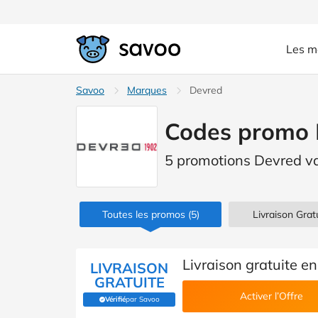
Les m
Savoo
Marques
Devred
Codes promo 
5 promotions Devred va
Toutes les promos
(5)
Livraison Gratu
Livraison gratuite 
LIVRAISON
GRATUITE
Activer l’Offre
Vérifié
par Savoo
(Vérifié par Savoo)