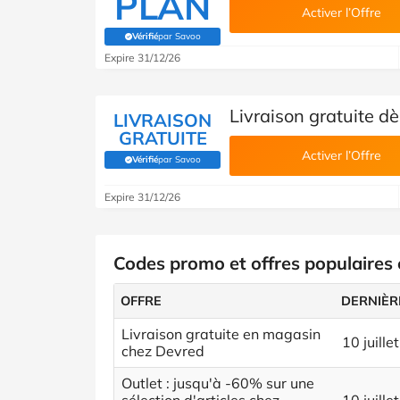
PLAN
Activer l’Offre
Vérifié
par Savoo
(Vérifié par Savoo)
Expire 31/12/26
Livraison gratuite d
LIVRAISON
GRATUITE
Activer l’Offre
Vérifié
par Savoo
(Vérifié par Savoo)
Expire 31/12/26
Codes promo et offres populaires
OFFRE
DERNIÈR
Livraison gratuite en magasin
10 juille
chez Devred
Outlet : jusqu'à -60% sur une