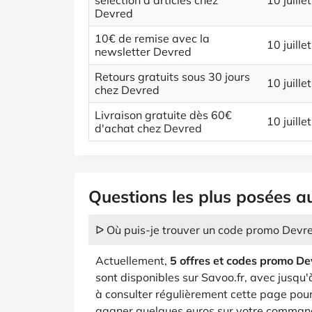
sélection d'articles chez
10 juille
Devred
10€ de remise avec la
10 juille
newsletter Devred
Retours gratuits sous 30 jours
10 juille
chez Devred
Livraison gratuite dès 60€
10 juille
d'achat chez Devred
Questions les plus posées a
ᐅ Où puis-je trouver un code promo Devre
Actuellement,
5 offres et codes promo D
sont disponibles sur Savoo.fr, avec jusqu
à consulter régulièrement cette page pour
gagner quelques euros sur votre command