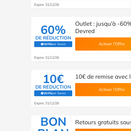
Expire 31/12/26
Outlet : jusqu'à -60%
60%
Devred
DE RÉDUCTION
Activer l’Offre
Vérifié
par Savoo
(Vérifié par Savoo)
Expire 31/12/26
10€
10€ de remise avec 
DE RÉDUCTION
Activer l’Offre
Vérifié
par Savoo
(Vérifié par Savoo)
Expire 31/12/26
BON
Retours gratuits sou