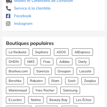
Modes et Conditions de Livraison
Service à la clientèle
Facebook
Instagram
Boutiques populaires
La Redoute
Sephora
ASOS
AliExpress
SHEIN
NIKE
Fnac
Adidas
Darty
Boohoo.com
Sarenza
Groupon
Lacoste
Bershka
Rakuten
Etam
Sosh
Zooplus
Marionnaud
Yves Rocher
Samsung
E.Leclerc
Notino
Beauty Bay
Les Échos