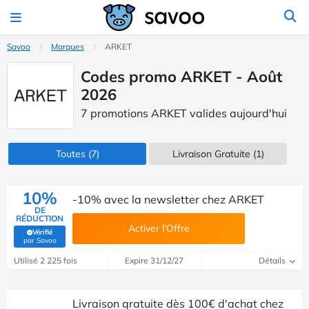
Savoo
Marques
ARKET
Codes promo ARKET - Août
2026
7 promotions ARKET valides aujourd'hui
Toutes
(7)
Livraison Gratuite (1)
10%
-10% avec la newsletter chez ARKET
DE
RÉDUCTION
Activer l’Offre
Vérifié
(Vérifié par Savoo)
par Savoo
Utilisé 2 225 fois
Expire 31/12/27
Détails
Livraison gratuite dès 100€ d'achat chez