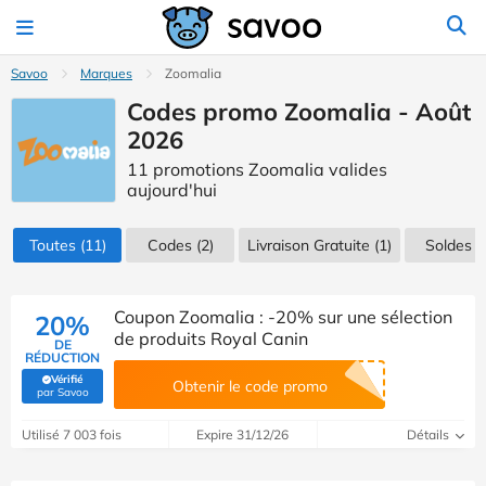
Savoo
Marques
Zoomalia
Codes promo Zoomalia - Août
2026
11 promotions Zoomalia valides
aujourd'hui
Toutes
(11)
Codes
(2)
Livraison Gratuite (1)
Soldes
(1
Coupon Zoomalia : -20% sur une sélection
20%
de produits Royal Canin
DE
RÉDUCTION
Vérifié
Obtenir le code promo
(Vérifié par Savoo)
par Savoo
Utilisé 7 003 fois
Expire 31/12/26
Détails