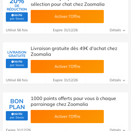
20%
sélection pour chat chez Zoomalia
DE
RÉDUCTION
Vérifié
Activer l’Offre
(Vérifié par Savoo)
par Savoo
Utilisé 56 fois
Expire 31/12/26
Détails
Livraison gratuite dès 49€ d'achat chez
LIVRAISON
Zoomalia
GRATUITE
Vérifié
(Vérifié par Savoo)
par Savoo
Activer l’Offre
Utilisé 66 fois
Expire 31/12/26
Détails
1000 points offerts pour vous à chaque
BON
parrainage chez Zoomalia
PLAN
Vérifié
Activer l’Offre
(Vérifié par Savoo)
par Savoo
Expire 31/12/26
Détails