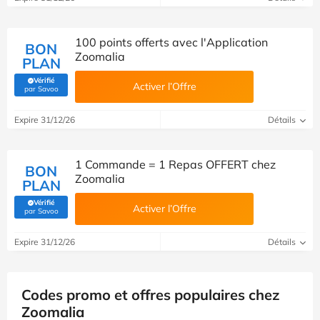
100 points offerts avec l'Application
BON
Zoomalia
PLAN
Vérifié
Activer l’Offre
(Vérifié par Savoo)
par Savoo
Expire 31/12/26
Détails
1 Commande = 1 Repas OFFERT chez
BON
Zoomalia
PLAN
Vérifié
Activer l’Offre
(Vérifié par Savoo)
par Savoo
Expire 31/12/26
Détails
Codes promo et offres populaires chez
Zoomalia