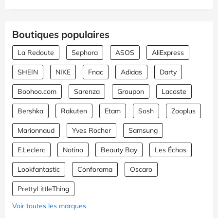
Boutiques populaires
La Redoute
Sephora
ASOS
AliExpress
SHEIN
NIKE
Fnac
Adidas
Darty
Boohoo.com
Sarenza
Groupon
Lacoste
Bershka
Rakuten
Etam
Sosh
Zooplus
Marionnaud
Yves Rocher
Samsung
E.Leclerc
Notino
Beauty Bay
Les Échos
Lookfantastic
Conforama
Oscaro
PrettyLittleThing
Voir toutes les marques