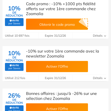
Code promo : -10% +1000 pts fidélité
10%
offerts sur votre 1ère commande chez
DE
Zoomalia
RÉDUCTION
Vérifié
(Vérifié par Savoo)
par Savoo
Obtenir le code promo
Utilisé 10 697 fois
Expire 31/12/26
Détails
-10% sur votre 1ère commande avec la
10%
newsletter Zoomalia
DE
RÉDUCTION
Vérifié
Activer l’Offre
(Vérifié par Savoo)
par Savoo
Utilisé 212 fois
Expire 31/12/26
Détails
Bonnes affaires : jusqu'à -26% sur une
26%
sélection chez Zoomalia
DE
RÉDUCTION
Vérifié
Activer l’Offre
(Vérifié par Savoo)
par Savoo