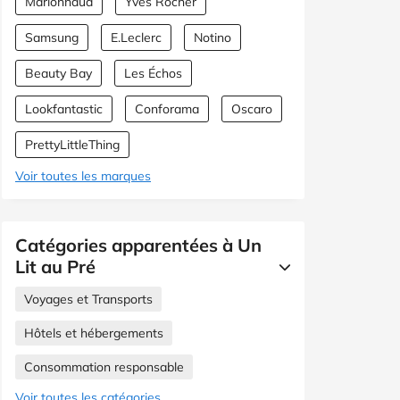
Marionnaud
Yves Rocher
Samsung
E.Leclerc
Notino
Beauty Bay
Les Échos
Lookfantastic
Conforama
Oscaro
PrettyLittleThing
Voir toutes les marques
Catégories apparentées à Un
Lit au Pré
Voyages et Transports
Hôtels et hébergements
Consommation responsable
Voir toutes les catégories