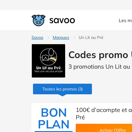
Les m
Savoo
Marques
Un Lit au Pré
Codes promo U
3 promotions Un Lit au 
Toutes les promos
(3)
BON
100€ d’acompte et an
Pré
PLAN
Activer l’Offre