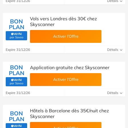
Expire 31/12/26
Détails
Vols vers Londres dès 30€ chez
BON
Skyscanner
PLAN
Vérifié
Activer l’Offre
(Vérifié par Savoo)
par Savoo
Expire 31/12/26
Détails
BON
Application gratuite chez Skyscanner
PLAN
Activer l’Offre
Vérifié
(Vérifié par Savoo)
par Savoo
Expire 31/12/26
Détails
Hôtels à Barcelone dès 35€/nuit chez
BON
Skyscanner
PLAN
Vérifié