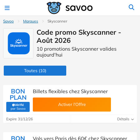
Savoo
Marques
Skyscanner
Code promo Skyscanner -
Août 2026
10 promotions Skyscanner valides
aujourd'hui
Toutes
(10)
BON
Billets flexibles chez Skyscanner
PLAN
Activer l’Offre
Vérifié
(Vérifié par Savoo)
par Savoo
Expire 31/12/26
Détails
BON
Vols vers Paris dès 60€ chez Skyscanner