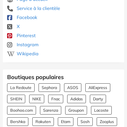
Service à la clientèle
Facebook
X
Pinterest
Instagram
Wikipedia
Boutiques populaires
La Redoute
Sephora
ASOS
AliExpress
SHEIN
NIKE
Fnac
Adidas
Darty
Boohoo.com
Sarenza
Groupon
Lacoste
Bershka
Rakuten
Etam
Sosh
Zooplus