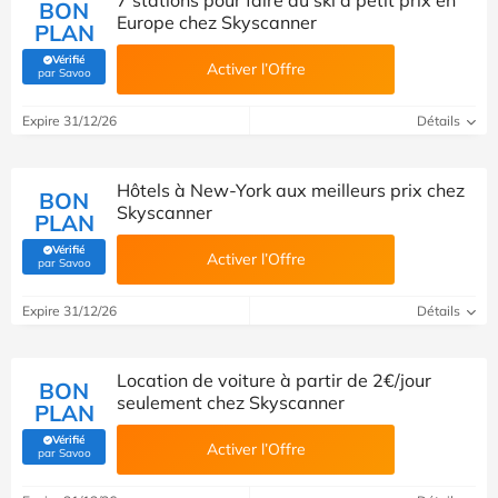
7 stations pour faire du ski à petit prix en
BON
Europe chez Skyscanner
PLAN
Vérifié
Activer l’Offre
(Vérifié par Savoo)
par Savoo
Expire 31/12/26
Détails
Hôtels à New-York aux meilleurs prix chez
BON
Skyscanner
PLAN
Vérifié
Activer l’Offre
(Vérifié par Savoo)
par Savoo
Expire 31/12/26
Détails
Location de voiture à partir de 2€/jour
BON
seulement chez Skyscanner
PLAN
Vérifié
Activer l’Offre
(Vérifié par Savoo)
par Savoo