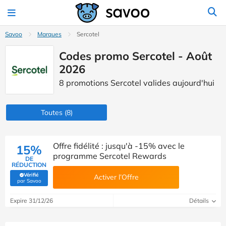
Savoo
Marques
Sercotel
Codes promo Sercotel - Août
2026
8 promotions Sercotel valides aujourd'hui
Toutes
(8)
Offre fidélité : jusqu'à -15% avec le
15%
programme Sercotel Rewards
DE
RÉDUCTION
Vérifié
Activer l’Offre
(Vérifié par Savoo)
par Savoo
Expire 31/12/26
Détails