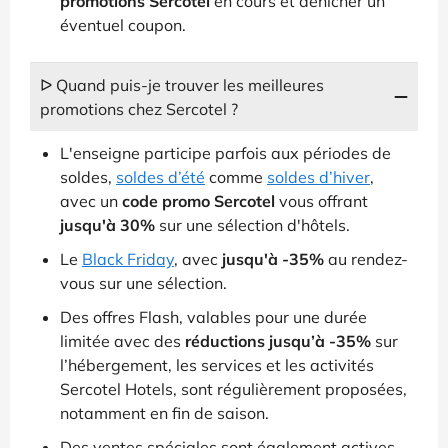
promotions Sercotel
en cours et dénicher un
éventuel coupon.
ᐅ Quand puis-je trouver les meilleures
promotions chez Sercotel ?
L'enseigne participe parfois aux périodes de
soldes,
soldes d’été
comme
soldes d’hiver
,
avec un
code promo Sercotel
vous offrant
jusqu'à 30%
sur une sélection d'hôtels.
Le
Black Friday
, avec
jusqu'à -35%
au rendez-
vous sur une sélection.
Des offres Flash, valables pour une durée
limitée avec des
réductions jusqu’à -35%
sur
l’hébergement, les services et les activités
Sercotel Hotels, sont régulièrement proposées,
notamment en fin de saison.
Des ventes spéciales sont également actives