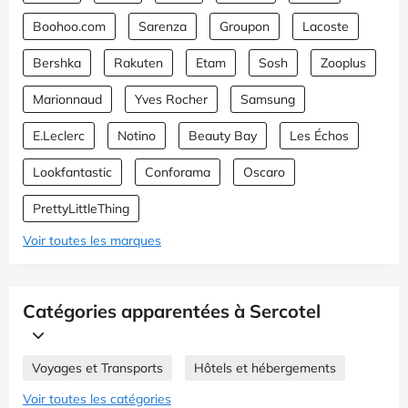
Boohoo.com
Sarenza
Groupon
Lacoste
Bershka
Rakuten
Etam
Sosh
Zooplus
Marionnaud
Yves Rocher
Samsung
E.Leclerc
Notino
Beauty Bay
Les Échos
Lookfantastic
Conforama
Oscaro
PrettyLittleThing
Voir toutes les marques
Catégories apparentées à Sercotel
Voyages et Transports
Hôtels et hébergements
Voir toutes les catégories