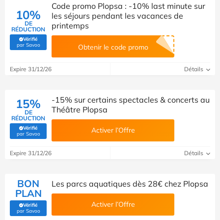
Code promo Plopsa : -10% last minute sur
10%
les séjours pendant les vacances de
DE
printemps
RÉDUCTION
Vérifié
(Vérifié par Savoo)
par Savoo
Obtenir le code promo
Expire 31/12/26
Détails
-15% sur certains spectacles & concerts au
15%
Théâtre Plopsa
DE
RÉDUCTION
Vérifié
Activer l’Offre
(Vérifié par Savoo)
par Savoo
Expire 31/12/26
Détails
BON
Les parcs aquatiques dès 28€ chez Plopsa
PLAN
Activer l’Offre
Vérifié
(Vérifié par Savoo)
par Savoo