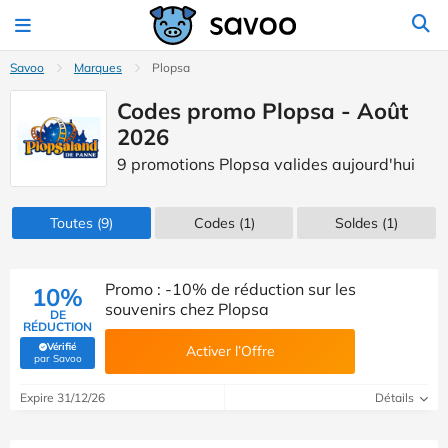
Savoo
Marques
Plopsa
Codes promo Plopsa - Août
2026
9 promotions Plopsa valides aujourd'hui
Toutes
(9)
Codes
(1)
Soldes
(1)
Promo : -10% de réduction sur les
10%
souvenirs chez Plopsa
DE
RÉDUCTION
Vérifié
Activer l’Offre
(Vérifié par Savoo)
par Savoo
Expire 31/12/26
Détails