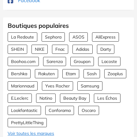
Facebook
Boutiques populaires
La Redoute
Sephora
ASOS
AliExpress
SHEIN
NIKE
Fnac
Adidas
Darty
Boohoo.com
Sarenza
Groupon
Lacoste
Bershka
Rakuten
Etam
Sosh
Zooplus
Marionnaud
Yves Rocher
Samsung
E.Leclerc
Notino
Beauty Bay
Les Échos
Lookfantastic
Conforama
Oscaro
PrettyLittleThing
Voir toutes les marques