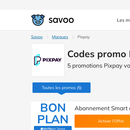
Les m
Savoo
Marques
Pixpay
Codes promo 
5 promotions Pixpay va
Toutes les promos
(5)
BON
Abonnement Smart d
PLAN
Activer l’Offre
Vérifié
par Savoo