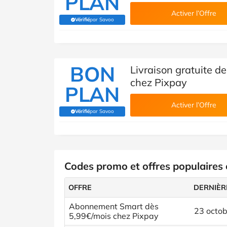
PLAN
Activer l’Offre
Vérifié
par Savoo
(Vérifié par Savoo)
BON
Livraison gratuite de
chez Pixpay
PLAN
Activer l’Offre
Vérifié
par Savoo
(Vérifié par Savoo)
Codes promo et offres populaires
OFFRE
DERNIÈR
Abonnement Smart dès
23 octo
5,99€/mois chez Pixpay