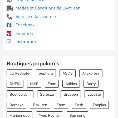
Modes et Conditions de Livraison
Service à la clientèle
Facebook
Pinterest
Instagram
Boutiques populaires
La Redoute
Sephora
ASOS
AliExpress
SHEIN
NIKE
Fnac
Adidas
Darty
Boohoo.com
Sarenza
Groupon
Lacoste
Bershka
Rakuten
Etam
Sosh
Zooplus
Marionnaud
Yves Rocher
Samsung