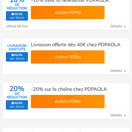
-10% avec la newsletter PDPAOLA
DE
RÉDUCTION
Activer l’Offre
Vérifié
(Vérifié par Savoo)
par Savoo
Utilisé 60 fois
Détails
Livraison offerte dès 40€ chez PDPAOLA
LIVRAISON
GRATUITE
Vérifié
Activer l’Offre
(Vérifié par Savoo)
par Savoo
Détails
20%
-20% sur la chaîne chez PDPAOLA
DE
RÉDUCTION
Activer l’Offre
Vérifié
(Vérifié par Savoo)
par Savoo
Détails