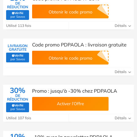
DE
RÉDUCTION
Obtenir le code promo
Vérifié
(Vérifié par Savoo)
par Savoo
Utilisé 113 fois
Détails
Code promo PDPAOLA : livraison gratuite
LIVRAISON
GRATUITE
Vérifié
Obtenir le code promo
(Vérifié par Savoo)
par Savoo
Détails
30%
Promo : jusqu'à -30% chez PDPAOLA
DE
RÉDUCTION
Activer l’Offre
Vérifié
(Vérifié par Savoo)
par Savoo
Utilisé 107 fois
Détails
10%