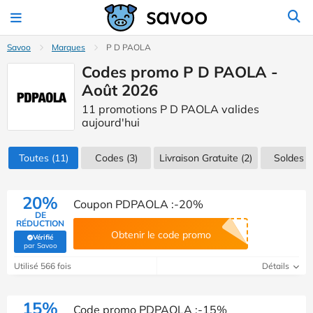
Savoo
Marques
P D PAOLA
Codes promo P D PAOLA -
Août 2026
11 promotions P D PAOLA valides
aujourd'hui
Toutes
(11)
Codes
(3)
Livraison Gratuite (2)
Soldes
(1
20%
Coupon PDPAOLA :-20%
DE
RÉDUCTION
Obtenir le code promo
Vérifié
(Vérifié par Savoo)
par Savoo
Utilisé 566 fois
Détails
15%
Code promo PDPAOLA :-15%