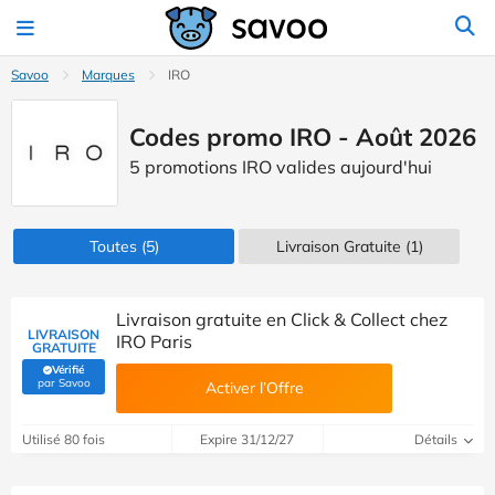
Savoo
Marques
IRO
Codes promo IRO - Août 2026
5 promotions IRO valides aujourd'hui
Toutes
(5)
Livraison Gratuite (1)
Livraison gratuite en Click & Collect chez
LIVRAISON
IRO Paris
GRATUITE
Vérifié
(Vérifié par Savoo)
par Savoo
Activer l’Offre
Utilisé 80 fois
Expire 31/12/27
Détails