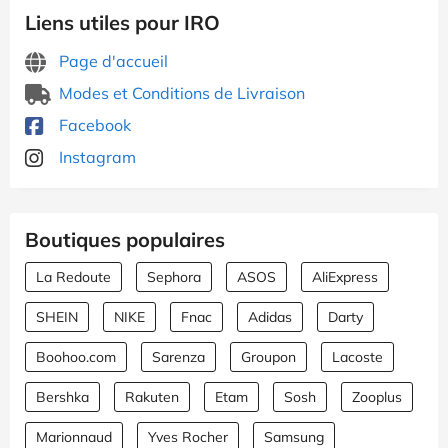
Liens utiles pour IRO
Page d'accueil
Modes et Conditions de Livraison
Facebook
Instagram
Boutiques populaires
La Redoute
Sephora
ASOS
AliExpress
SHEIN
NIKE
Fnac
Adidas
Darty
Boohoo.com
Sarenza
Groupon
Lacoste
Bershka
Rakuten
Etam
Sosh
Zooplus
Marionnaud
Yves Rocher
Samsung