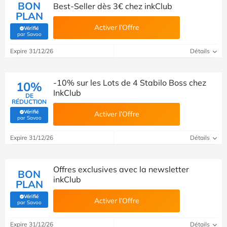
BON
Best-Seller dès 3€ chez inkClub
PLAN
Activer l’Offre
Vérifié
(Vérifié par Savoo)
par Savoo
Expire 31/12/26
Détails
-10% sur les Lots de 4 Stabilo Boss chez
10%
InkClub
DE
RÉDUCTION
Vérifié
Activer l’Offre
(Vérifié par Savoo)
par Savoo
Expire 31/12/26
Détails
Offres exclusives avec la newsletter
BON
inkClub
PLAN
Vérifié
Activer l’Offre
(Vérifié par Savoo)
par Savoo
Expire 31/12/26
Détails