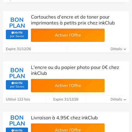
Cartouches d'encre et de toner pour
BON
imprimantes à petits prix chez inkClub
PLAN
Vérifié
Activer l’Offre
(Vérifié par Savoo)
par Savoo
Expire 31/12/26
Détails
L'encre ou du papier photo pour 0€ chez
BON
inkClub
PLAN
Vérifié
Activer l’Offre
(Vérifié par Savoo)
par Savoo
Utilisé 122 fois
Expire 31/12/26
Détails
BON
Livraison à 4,95€ chez inkClub
PLAN
Activer l’Offre
Vérifié