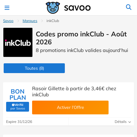
Savoo
Marques
inkClub
Codes promo inkClub - Août
2026
8 promotions inkClub valides aujourd'hui
Toutes
(8)
Rasoir Gillette à partir de 3,46€ chez
BON
inkClub
PLAN
Vérifié
Activer l’Offre
(Vérifié par Savoo)
par Savoo
Expire 31/12/26
Détails