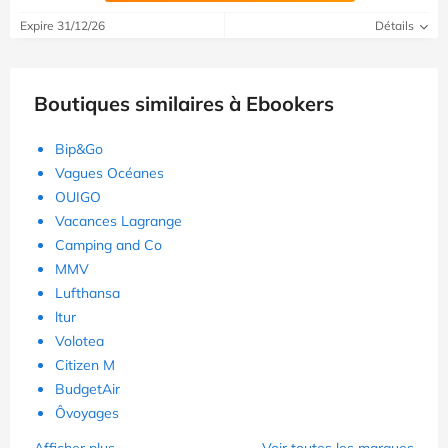
Expire 31/12/26
Détails
Boutiques similaires à Ebookers
Bip&Go
Vagues Océanes
OUIGO
Vacances Lagrange
Camping and Co
MMV
Lufthansa
ltur
Volotea
Citizen M
BudgetAir
Ôvoyages
Afficher plus
Voir toutes les marques