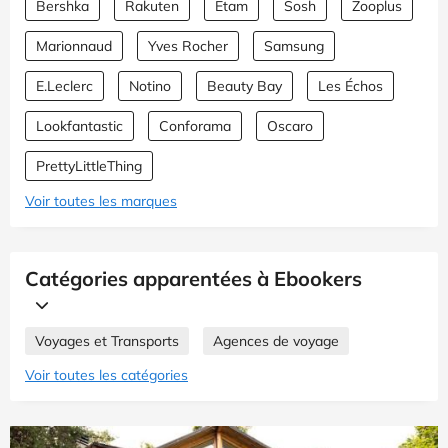
Bershka
Rakuten
Etam
Sosh
Zooplus
Marionnaud
Yves Rocher
Samsung
E.Leclerc
Notino
Beauty Bay
Les Échos
Lookfantastic
Conforama
Oscaro
PrettyLittleThing
Voir toutes les marques
Catégories apparentées à Ebookers
Voyages et Transports
Agences de voyage
Voir toutes les catégories