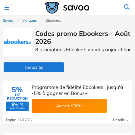
Savoo
Marques
Ebookers
Codes promo Ebookers - Août
2026
8 promotions Ebookers valides aujourd'hui
Toutes
(8)
Programme de fidélité Ebookers : jusqu'à
5%
-5% à gagner en Bonus+
DE
RÉDUCTION
Vérifié
Activer l’Offre
(Vérifié par Savoo)
par Savoo
Expire 31/12/26
Détails