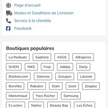
Page d'accueil
Modes et Conditions de Livraison
Service à la clientèle
Facebook
Boutiques populaires
La Redoute
Sephora
ASOS
AliExpress
SHEIN
NIKE
Fnac
Adidas
Darty
Boohoo.com
Sarenza
Groupon
Lacoste
Bershka
Rakuten
Etam
Sosh
Zooplus
Marionnaud
Yves Rocher
Samsung
E.Leclerc
Notino
Beauty Bay
Les Échos