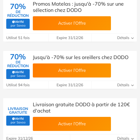
Promos Matelas : jusqu'à -70% sur une
70%
sélection chez DODO
DE
RÉDUCTION
Vérifié
Activer l’Offre
(Vérifié par Savoo)
par Savoo
Utilisé 51 fois
Expire 31/12/26
Détails
70%
Jusqu'à -70% sur les oreillers chez DODO
DE
RÉDUCTION
Activer l’Offre
Vérifié
(Vérifié par Savoo)
par Savoo
Utilisé 94 fois
Expire 31/12/26
Détails
Livraison gratuite DODO à partir de 120€
LIVRAISON
d'achat
GRATUITE
Vérifié
(Vérifié par Savoo)
par Savoo
Activer l’Offre
Expire 31/12/26
Détails