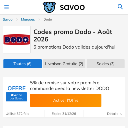
Savoo
Marques
Dodo
Codes promo Dodo - Août
2026
6 promotions Dodo valides aujourd'hui
Toutes
(6)
Livraison Gratuite (2)
Soldes
(3)
5% de remise sur votre première
OFFRE
commande avec la newsletter DODO
Vérifié
(Vérifié par Savoo)
par Savoo
Activer l’Offre
Utilisé 372 fois
Expire 31/12/26
Détails