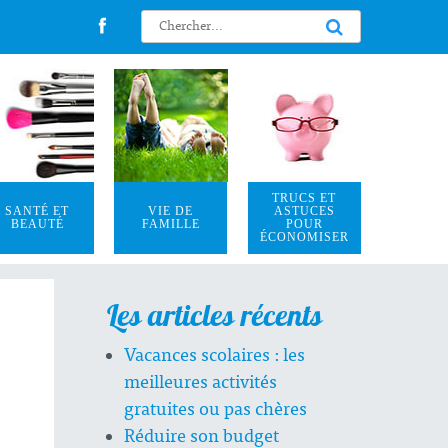
TRUCS ET
SANTÉ ET
VIE DE
ASTUCES
BEAUTÉ
FAMILLE
POUR
ÉCONOMISER
Les articles récents
Vacances scolaires : les
meilleures activités
gratuites ou pas chères
Réduire son budget