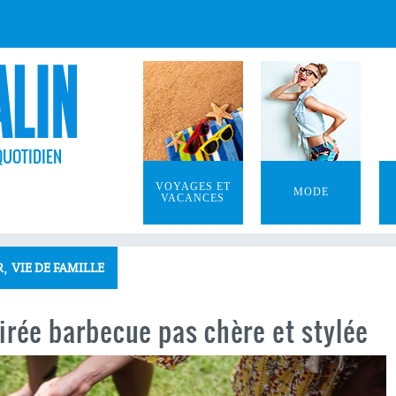
QUOTIDIEN
VOYAGES ET
MODE
VACANCES
,
R
VIE DE FAMILLE
irée barbecue pas chère et stylée