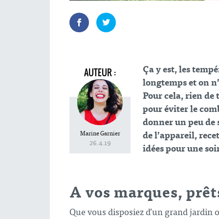
Ça y est, les temp
AUTEUR :
longtemps et on n’a
Pour cela, rien de
pour éviter le com
donner un peu de s
de l’appareil, rec
Marine Garnier
26.4.19
idées pour une
soi
A vos marques, prêts
Que vous disposiez d’un grand jardin o